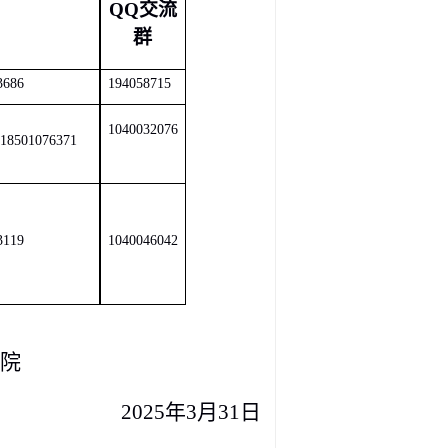
QQ交流
群
3686
194058715
1040032076
18501076371
3119
1040046042
院
202
5
年
3
月
31
日