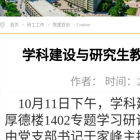
首页
>
研工工作
>
党建双创
> Content
学科建设与研究生
作者： 时间：20
10
月
11日下午，
学科
厚德楼
1402
专题学习研
由党支部书记
于家峰
主